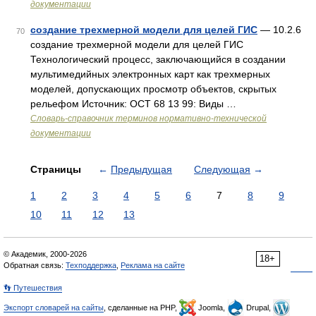
документации
создание трехмерной модели для целей ГИС
— 10.2.6
70
создание трехмерной модели для целей ГИС
Технологический процесс, заключающийся в создании
мультимедийных электронных карт как трехмерных
моделей, допускающих просмотр объектов, скрытых
рельефом Источник: ОСТ 68 13 99: Виды …
Словарь-справочник терминов нормативно-технической
документации
Страницы
←
Предыдущая
Следующая
→
1
2
3
4
5
6
7
8
9
10
11
12
13
© Академик, 2000-2026
18+
Обратная связь:
Техподдержка
,
Реклама на сайте
👣 Путешествия
Экспорт словарей на сайты
, сделанные на PHP,
Joomla,
Drupal,